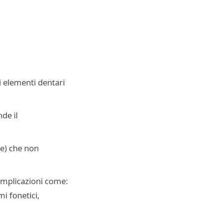
i elementi dentari
de il
le) che non
complicazioni come:
mi fonetici,