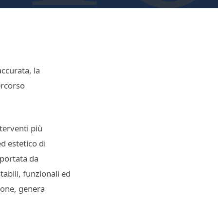
accurata, la
percorso
terventi più
d estetico di
pportata da
abili, funzionali ed
ione, genera