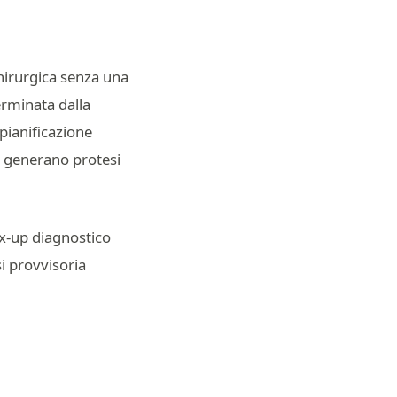
 chirurgica senza una
erminata dalla
pianificazione
i generano protesi
ax-up diagnostico
i provvisoria