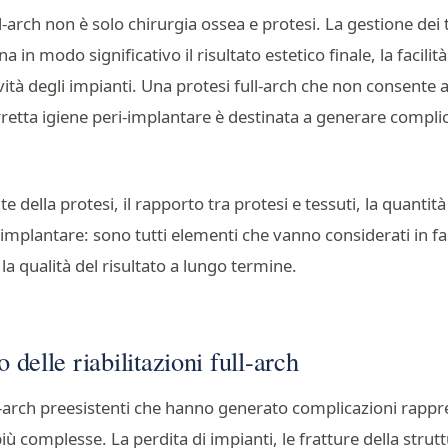
ll-arch non è solo chirurgia ossea e protesi. La gestione dei t
 in modo significativo il risultato estetico finale, la facilità
vità degli impianti. Una protesi full-arch che non consente a
etta igiene peri-implantare è destinata a generare complic
e della protesi, il rapporto tra protesi e tessuti, la quanti
-implantare: sono tutti elementi che vanno considerati in fa
a qualità del risultato a lungo termine.
o delle riabilitazioni full-arch
ull-arch preesistenti che hanno generato complicazioni rapp
più complesse. La perdita di impianti, le fratture della strutt