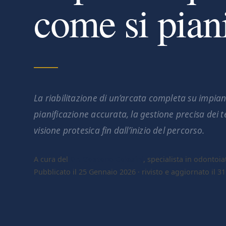
come si pian
La riabilitazione di un’arcata completa su impian
pianificazione accurata, la gestione precisa dei 
visione protesica fin dall’inizio del percorso.
A cura del
Dr. Gaetano Calesini
, specialista in odontoia
Pubblicato il 25 Gennaio 2026 · rivisto e aggiornato il 