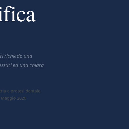
ifica
ti richiede una
tessuti ed una chiara
tria e protesi dentale.
31 Maggio 2026