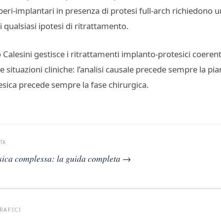
peri-implantari in presenza di protesi full-arch richiedono u
 qualsiasi ipotesi di ritrattamento.
o Calesini gestisce i ritrattamenti implanto-protesici coere
e situazioni cliniche: l’analisi causale precede sempre la pian
esica precede sempre la fase chirurgica.
TA
esica complessa: la guida completa →
RAFICI