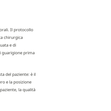
rali. Il protocollo
ta chirurgica
uata e di
di guarigione prima
ta del paziente: è il
ero e la posizione
paziente, la qualità