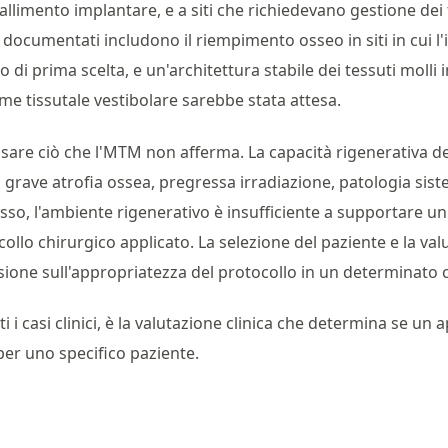
llimento implantare, e a siti che richiedevano gestione dei t
ti documentati includono il riempimento osseo in siti in cui 
i prima scelta, e un'architettura stabile dei tessuti molli in 
ume tissutale vestibolare sarebbe stata attesa.
isare ciò che l'MTM non afferma. La capacità rigenerativa de
on grave atrofia ossea, pregressa irradiazione, patologia sis
o, l'ambiente rigenerativo è insufficiente a supportare un
lo chirurgico applicato. La selezione del paziente e la val
isione sull'appropriatezza del protocollo in un determinato 
i i casi clinici, è la valutazione clinica che determina se un
 per uno specifico paziente.