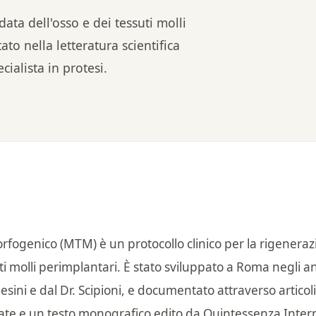
ata dell'osso e dei tessuti molli
o nella letteratura scientifica
cialista in protesi.
fogenico (MTM) è un protocollo clinico per la rigenera
ti molli perimplantari. È stato sviluppato a Roma negli a
sini e dal Dr. Scipioni, e documentato attraverso articoli
cizzate e un testo monografico edito da Quintessenza Inter