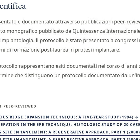
ntifica
sentato e documentato attraverso pubblicazioni peer-review
esto monografico pubblicato da Quintessenza Internazionale, 
e implantologia. Il protocollo è stato presentato a congressi 
i di formazione post-laurea in protesi implantare.
rotocollo rappresentano esiti documentati nel corso di anni d
 termine che distinguono un protocollo documentato da un'inn
I PEER-REVIEWED
OUS RIDGE EXPANSION TECHNIQUE: A FIVE-YEAR STUDY (1994) →
ERATION IN THE ERE TECHNIQUE: HISTOLOGIC STUDY OF 20 CASE
 SITE ENHANCEMENT: A REGENERATIVE APPROACH, PART 1 (2008)
 SITE ENHANCEMENT: A REGENERATIVE APPROACH, PART 2 (2009)