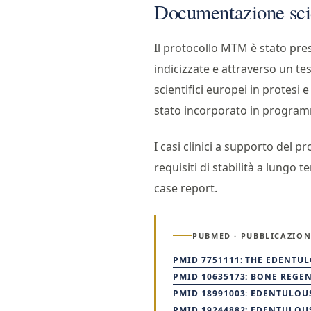
Documentazione scie
Il protocollo MTM è stato pre
indicizzate e attraverso un t
scientifici europei in protesi 
stato incorporato in programm
I casi clinici a supporto del p
requisiti di stabilità a lungo
case report.
PUBMED · PUBBLICAZION
PMID 7751111: THE EDENTUL
PMID 10635173: BONE REGEN
PMID 18991003: EDENTULOUS
PMID 19244882: EDENTULOUS