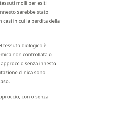
essuti molli per esiti
l'innesto sarebbe stato
casi in cui la perdita della
l tessuto biologico è
temica non controllata o
 approccio senza innesto
utazione clinica sono
caso.
 approccio, con o senza