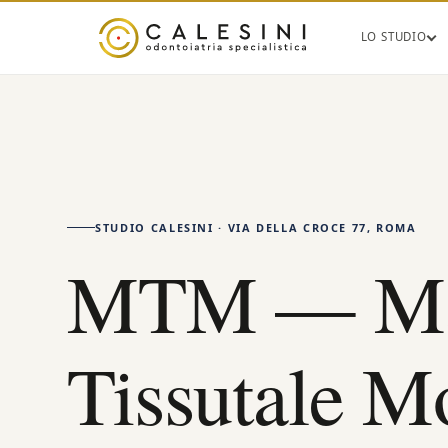
LO STUDIO
STUDIO CALESINI · VIA DELLA CROCE 77, ROMA
MTM — Ma
Tissutale M