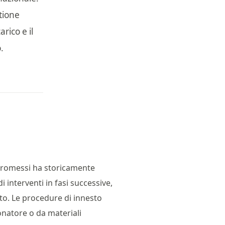
tione
rico e il
.
mpromessi ha storicamente
 interventi in fasi successive,
uto. Le procedure di innesto
onatore o da materiali