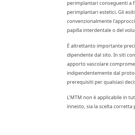
perimplantari conseguenti a fa
perimplantari estetici. Gli esi
convenzionalmente l'approccio d
papilla interdentale o del vol
È altrettanto importante prec
dipendente dal sito. In siti c
apporto vascolare compromess
indipendentemente dal protocol
prerequisiti per qualsiasi dec
L'MTM non è applicabile in tutt
innesto, sia la scelta corretta