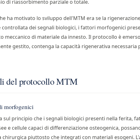
hio di riassorbimento parziale o totale.
he ha motivato lo sviluppo dell'MTM era se la rigenerazion
controllata dei segnali biologici, i fattori morfogenici presen
o meccanico di materiale da innesto. Il protocollo è emerso 
te gestito, contenga la capacità rigenerativa necessaria per
li del protocollo MTM
li morfogenici
a sul principio che i segnali biologici presenti nella ferita, fa
e e cellule capaci di differenziazione osteogenica, possano
a chirurgica piuttosto che integrati con materiali esogeni. L