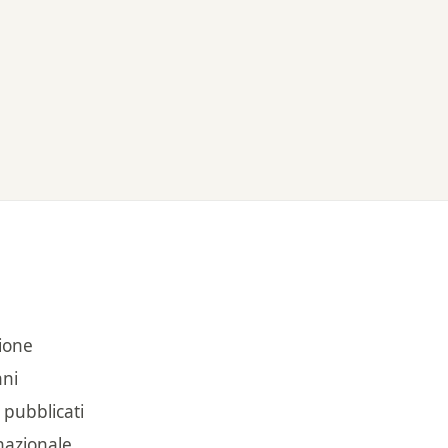
zione
nni
 pubblicati
nazionale.