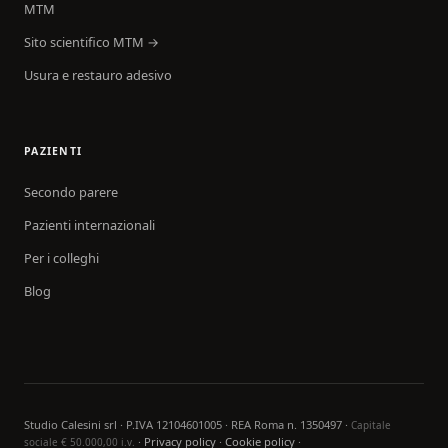
MTM
Sito scientifico MTM →
Usura e restauro adesivo
PAZIENTI
Secondo parere
Pazienti internazionali
Per i colleghi
Blog
Studio Calesini srl · P.IVA 12104601005 · REA Roma n. 1350497 ·
Capitale
·
Privacy policy
·
Cookie policy
·
sociale € 50.000,00 i.v.