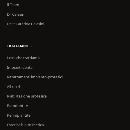
Il Team
Dr. Calesini
Dr.
Caterina Calesini
ssa
TRATTAMENTI
I casi che trattiamo
Impianti dentali
Ritrattamenti implanto-protesici
All-on-4
Riabilitazione protesica
Parodontite
Perimplantite
Estetica bio-mimetica