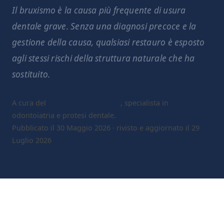
Il bruxismo è la causa più frequente di usura
dentale grave. Senza una diagnosi precoce e la
gestione della causa, qualsiasi restauro è esposto
agli stessi rischi della struttura naturale che ha
sostituito.
A cura del
Dr. Gaetano Calesini
, specialista in
odontoiatria e protesi dentale.
Pubblicato il 30 Maggio 2026 · rivisto e aggiornato il 29
Luglio 2026