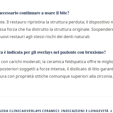
necessario continuare a usare il bite?
. Il restauro ripristina la struttura perduta; il dispositiv
essa forza che ha distrutto la struttura originale. Sospendere 
ovi restauri agli stessi rischi dei denti naturali.
a è indicata per gli overlays nel paziente con bruxismo?
 con carichi moderati, la ceramica feldspatica offre le migli
 posteriori soggetti a forze intense, il disilicato di litio gar
ttura con proprietà ottiche comunque superiori alla zirconia.
UIDA CLINICA
OVERLAYS CERAMICI: INDICAZIONI E LONGEVITÀ →