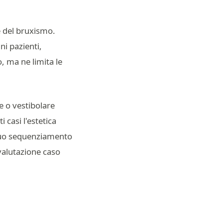
ne del bruxismo.
ni pazienti,
o, ma ne limita le
le o vestibolare
i casi l'estetica
l suo sequenziamento
 valutazione caso