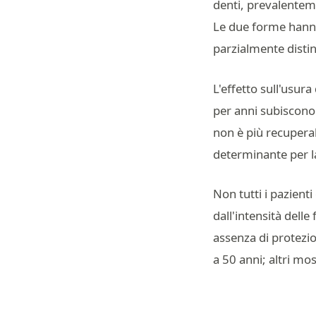
denti, prevalenteme
Le due forme hanno
parzialmente distin
L'effetto sull'usur
per anni subiscono 
non è più recuperab
determinante per la
Non tutti i pazient
dall'intensità delle
assenza di protez
a 50 anni; altri mo