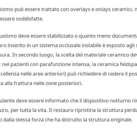
uxismo può essere trattato con overlays e onlays ceramici,
essere soddisfatte.
 bruxismo deve essere stabilizzato o quanto meno documenta
ro inserito in un sistema occlusale instabile è esposto agli 
sura. In secondo luogo, la scelta del materiale ceramico d
o: nei pazienti con parafunzione intensa, la ceramica feldspa
ellenza nelle aree anteriori) può richiedere di cedere il po
 alla frattura nelle zone posteriori.
paziente deve essere informato che il dispositivo notturno 
ro, per tutta la vita. Il restauro ripristina la struttura perdu
 dalla stessa forza che ha distrutto la struttura originale.