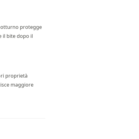
o notturno protegge
il bite dopo il
ori proprietà
antisce maggiore