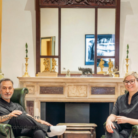
petenza, rigore e
nte è considerato un