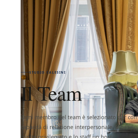
STUDIO CALESINI
Il Team
Ogni membro del team è selezionato per com
capacità di relazione interpersonale. Il pazie
ospite privilegiato e lo staff un host.