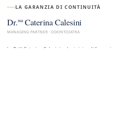
LA GARANZIA DI CONTINUITÀ
Dr.
Caterina Calesini
ssa
MANAGING PARTNER · ODONTOIATRA
La Dr.
Caterina Calesini, odontoiatra di formazione e
ssa
managing partner di Studio Calesini srl, assicura la
coerenza tra i protocolli clinici dello studio e la loro
applicazione quotidiana. Presiede i processi che
rendono la qualità clinica misurabile e ripetibile e
sopraintende allo sviluppo costante dei protocolli
operativi.
PROFILO COMPLETO →