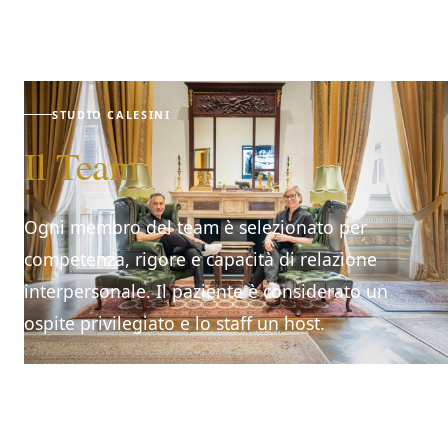
STUDIO CALESINI
Il Team
Ogni membro del team è selezionato per
competenza, rigore e capacità di relazione
interpersonale. Il paziente è considerato un
ospite privilegiato e lo staff un host.