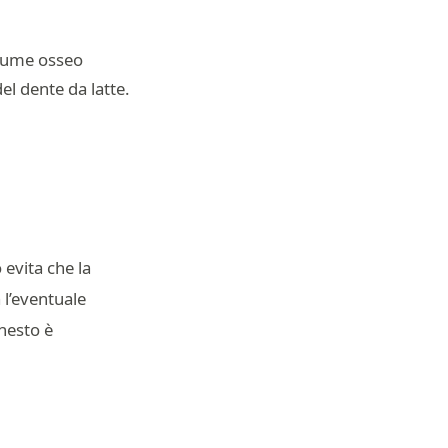
olume osseo
el dente da latte.
.
 evita che la
l’eventuale
nnesto è