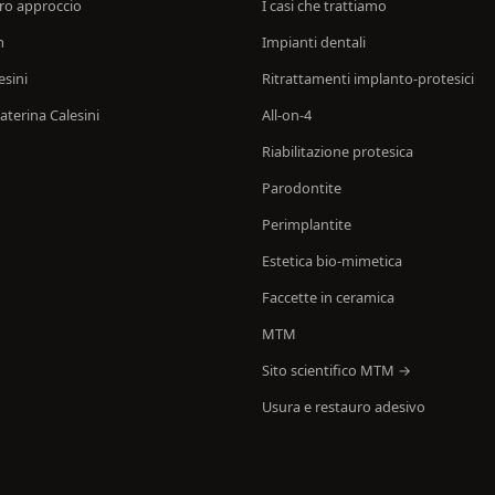
tro approccio
I casi che trattiamo
m
Impianti dentali
esini
Ritrattamenti implanto-protesici
aterina Calesini
All-on-4
Riabilitazione protesica
Parodontite
Perimplantite
Estetica bio-mimetica
Faccette in ceramica
MTM
Sito scientifico MTM →
Usura e restauro adesivo