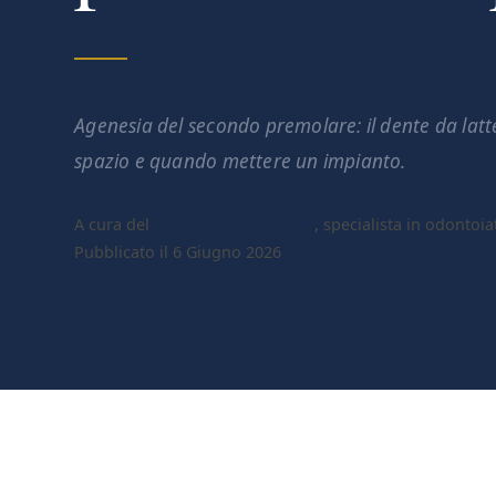
Agenesia del secondo premolare: il dente da latt
spazio e quando mettere un impianto.
A cura del
Dr. Gaetano Calesini
, specialista in odontoia
Pubblicato il 6 Giugno 2026