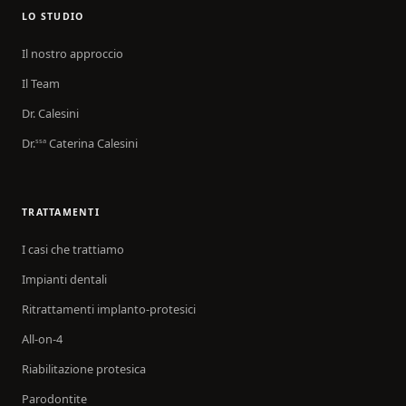
LO STUDIO
Il nostro approccio
Il Team
Dr. Calesini
Dr.
Caterina Calesini
ssa
TRATTAMENTI
I casi che trattiamo
Impianti dentali
Ritrattamenti implanto-protesici
All-on-4
Riabilitazione protesica
Parodontite