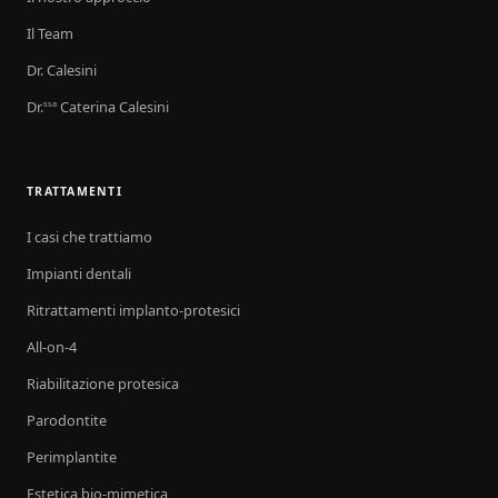
Il Team
Dr. Calesini
Dr.
Caterina Calesini
ssa
TRATTAMENTI
I casi che trattiamo
Impianti dentali
Ritrattamenti implanto-protesici
All-on-4
Riabilitazione protesica
Parodontite
Perimplantite
Estetica bio-mimetica