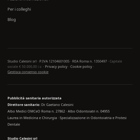
Per i colleghi
Blog
Studio Calesini srl · P.IVA 12104601005 · REA Roma n. 1350497 ·
Capitale
·
Privacy policy
·
Cookie policy
·
sociale € 50.000,00 i.v.
Gestisca consenso cookie
Pubblicità sanitaria autorizzata
Direttore sanitario:
Dr. Gaetano Calesini
Albo Medici OMCeO Roma n. 27862 · Albo Odontoiatri n. 04955
Laurea in Medicina e Chirurgia · Specializzazione in Odontoiatria e Protesi
Dentale
Studio Calesini srl