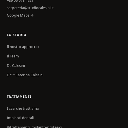
+39 06 678 4921
segreteria@studiocalesini.it
Google Maps →
LO STUDIO
Il nostro approccio
Il Team
Dr. Calesini
Dr.
Caterina Calesini
ssa
TRATTAMENTI
I casi che trattiamo
Impianti dentali
Ritrattamenti implanto-protesici