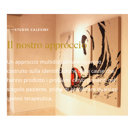
STUDIO CALESINI
Il nostro approccio
Un approccio multidisciplinare rigoroso,
costruito sulla identificazione delle cause che
hanno prodotto i problemi clinici presenti nel
singolo paziente, prima di pianificare qualsiasi
ipotesi terapeutica.