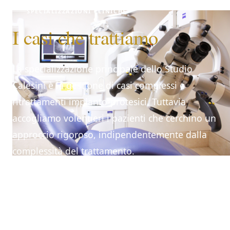
SPECIALIZZAZIONI CLINICHE
I casi che trattiamo
La specializzazione principale dello Studio
Calesini è la gestione di casi complessi e
ritrattamenti implanto-protesici. Tuttavia
accogliamo volentieri i pazienti che cerchino un
approccio rigoroso, indipendentemente dalla
complessità del trattamento.