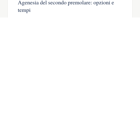
Agenesia del secondo premolare: opzioni e
tempi
Agenesia del secondo premolare: il dente
da latte, quando chiudere lo spazio e
quando mettere un impianto.
LEGGA L’ARTICOLO →
IMPLANTOLOGIA
06
Agenesia dentale: cos’è e come si tratta