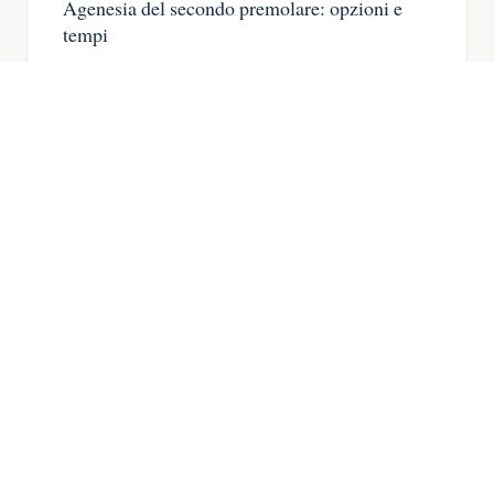
Agenesia del secondo premolare: opzioni e
tempi
Agenesia del secondo premolare: il dente
da latte, quando chiudere lo spazio e
quando mettere un impianto.
LEGGA L’ARTICOLO →
IMPLANTOLOGIA
06
Agenesia degli incisivi laterali superiori:
chiudere o