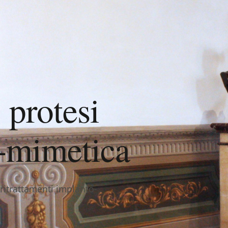
 protesi
o-mimetica
, ritrattamenti implanto-