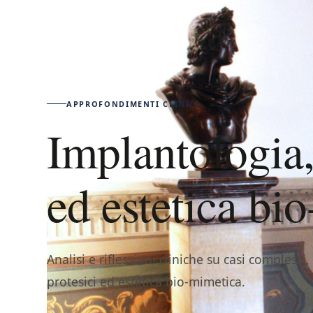
APPROFONDIMENTI CLINICI
Implantologia,
ed estetica bi
Analisi e riflessioni cliniche su casi complessi
protesici ed estetica bio-mimetica.