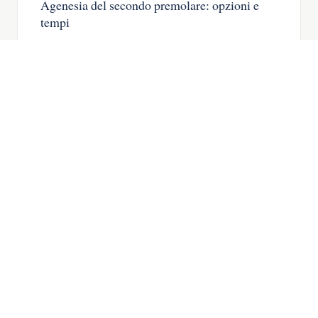
Agenesia del secondo premolare: opzioni e
tempi
Agenesia del secondo premolare: il dente
da latte, quando chiudere lo spazio e
quando mettere un impianto.
LEGGA L’ARTICOLO →
IMPLANTOLOGIA
06
Agenesia dentale: cos’è e come si tratta