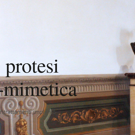
 protesi
o-mimetica
, ritrattamenti implanto-