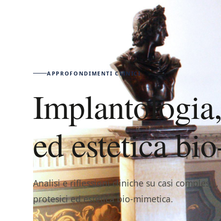
APPROFONDIMENTI CLINICI
Implantologia,
ed estetica bi
Analisi e riflessioni cliniche su casi complessi
protesici ed estetica bio-mimetica.