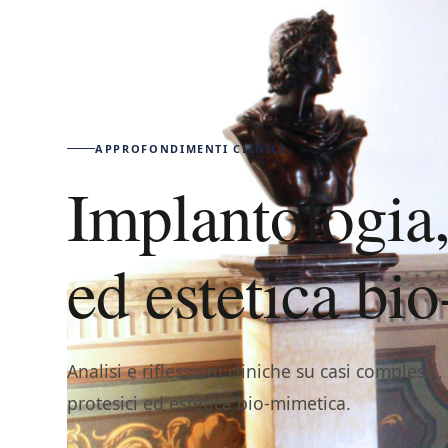
APPROFONDIMENTI CLINICI
Implantologia,
ed estetica bi
Analisi e riflessioni cliniche su casi complessi
protesici ed estetica bio-mimetica.