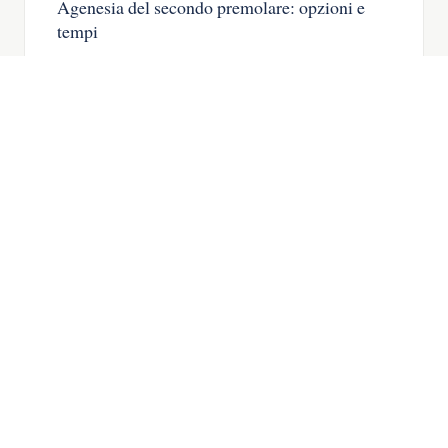
Agenesia del secondo premolare: opzioni e
tempi
Agenesia del secondo premolare: il dente
da latte, quando chiudere lo spazio e
quando mettere un impianto.
LEGGA L’ARTICOLO →
IMPLANTOLOGIA
06
Agenesia dentale: cos’è e come si tratta