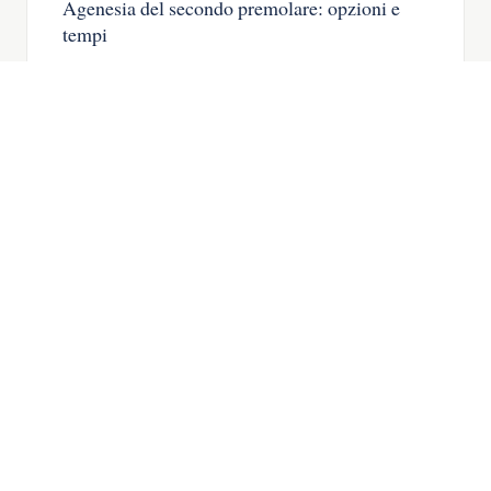
Agenesia del secondo premolare: opzioni e
tempi
Agenesia del secondo premolare: il dente
da latte, quando chiudere lo spazio e
quando mettere un impianto.
LEGGA L’ARTICOLO →
IMPLANTOLOGIA
06
Agenesia degli incisivi laterali superiori:
chiudere o