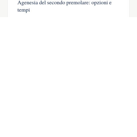
Agenesia del secondo premolare: opzioni e
tempi
Agenesia del secondo premolare: il dente
da latte, quando chiudere lo spazio e
quando mettere un impianto.
LEGGA L’ARTICOLO →
IMPLANTOLOGIA
06
Agenesia dentale: cos’è e come si tratta