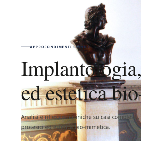
APPROFONDIMENTI CLINICI
Implantologia,
ed estetica bi
Analisi e riflessioni cliniche su casi complessi
protesici ed estetica bio-mimetica.