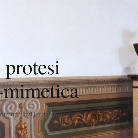
 protesi
o-mimetica
, ritrattamenti implanto-